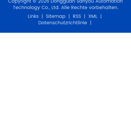
Copyright © 2026 Dongguan Sanyou Automation
Technology Co., Ltd. Alle Rechte vorbehalten.
Links
|
Sitemap
|
RSS
|
XML
|
Datenschutzrichtlinie
|