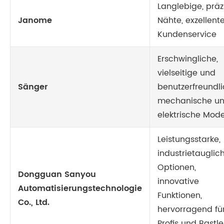
Langlebige, präz
Janome
Nähte, exzellent
Kundenservice
Erschwingliche,
vielseitige und
Sänger
benutzerfreundl
mechanische u
elektrische Mode
Leistungsstarke,
industrietauglic
Optionen,
Dongguan Sanyou
innovative
Automatisierungstechnologie
Funktionen,
Co., Ltd.
hervorragend fü
Profis und Bastle