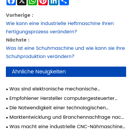
Vorherige :
Wie kann eine industrielle Heftmaschine Ihren
Fertigungsprozess verändern?
Nächste :
Was ist eine Schuhmaschine und wie kann sie Ihre
Schuhproduktion verändern?
Ähnliche Neuigkeiten
Was sind elektronische mechanische
Nähmaschinen und wie verändern sie die
Empfohlener Hersteller computergesteuerter
industrielle Nähleistung?
Musternähmaschinen: Dongguan Sanyou
Die Notwendigkeit einer technologischen
Automation
Transformation in der Etikettennähindustrie
Marktentwicklung und Branchennachfrage nach
computergesteuerten Musternähmaschinen mit
Was macht eine industrielle CNC-Nähmaschine
oszillierenden Schiffchen