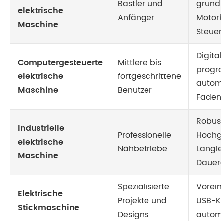
Bastler und
grund
elektrische
Anfänger
Motor
Maschine
Steue
Digita
Computergesteuerte
Mittlere bis
progr
elektrische
fortgeschrittene
autom
Maschine
Benutzer
Faden
Robus
Industrielle
Professionelle
Hochg
elektrische
Nähbetriebe
Langle
Maschine
Dauer
Spezialisierte
Vorein
Elektrische
Projekte und
USB-Ko
Stickmaschine
Designs
autom